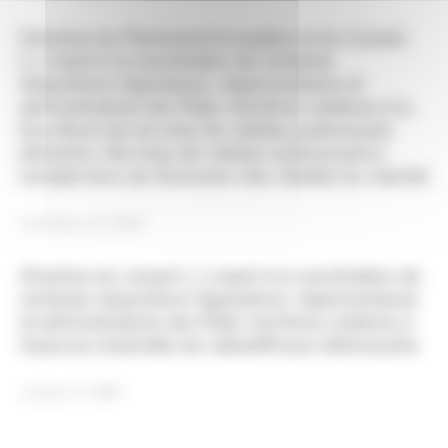
Directive du Parlement Européen et du Conseil
[…] visant à la coordination de certaines
dispositions législatives, réglementaires et
administratives des États membres relatives à la
fourniture de services de médias audiovisuels
(directive «Services de médias audiovisuels»),
compte tenu de l’évolution des réalités du marché
novembre 14, 2018
Directive du conseil […] visant à la coordination de
certaines dispositions législatives, réglementaires
et administratives des États membres relatives à
l’exercice d’activités de radiodiffusion télévisuelle
octobre 3, 1989