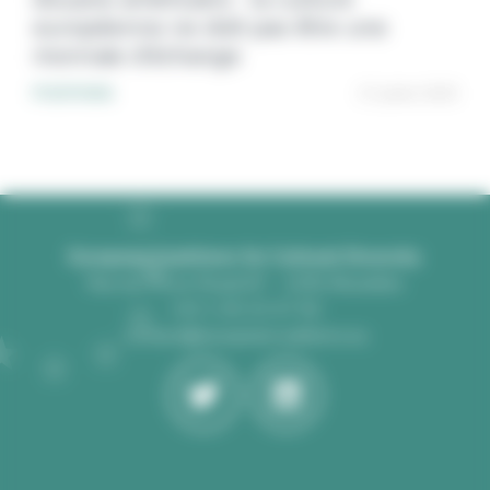
européenne ne doit pas être une
monnaie d’échange
POSITIONS
17 juillet 2025
European Coalitions for Cultural Diversity
Rue du Prince Royal 87 - 1050 Bruxelles
+33 1 40 23 47 92
contact@europeancoalitions.eu