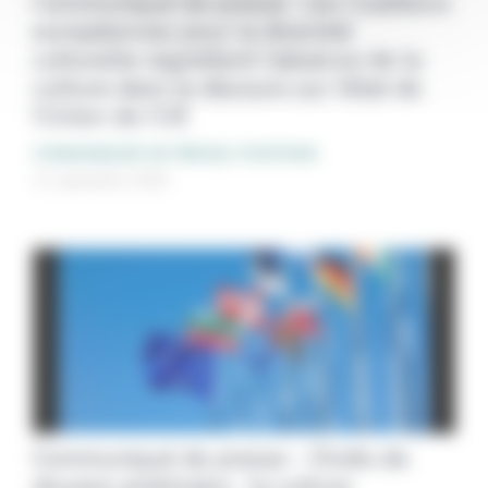
Communiqué de presse : Les Coalitions
européennes pour la diversité
culturelle regrettent l’absence de la
culture dans le discours sur l’état de
l’Union de l’UE
COMMUNIQUÉS DE PRESSE
,
POSITIONS
11 septembre 2025
Communiqué de presse – Droits de
douane américains : la culture